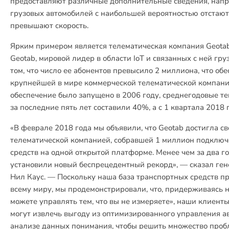
предоставляют различные дополнительные сведения, напр
грузовых автомобилей с наибольшей вероятностью отстают
превышают скорость.
Ярким примером является телематическая компания Geotab
Geotab, мировой лидер в области IoT и связанных с ней гру
том, что число ее абонентов превысило 2 миллиона, что обе
крупнейшей в мире коммерческой телематической компан
обеспечение было запущено в 2006 году, среднегодовые те
за последние пять лет составили 40%, а с 1 квартала 2018
«В феврале 2018 года мы объявили, что Geotab достигла св
телематической компанией, собравшей 1 миллион подклю
средств на одной открытой платформе. Менее чем за два го
установили новый беспрецедентный рекорд», — сказал ге
Нил Каус. — Поскольку наша база транспортных средств п
всему миру, мы продемонстрировали, что, придерживаясь 
можете управлять тем, что вы не измеряете», наши клиенты
могут извлечь выгоду из оптимизированного управления а
анализе данных понимания, чтобы решить множество пробл