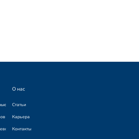
О нас
ные перевозки
Статьи
зов
Карьера
возки грузов​
Контакты