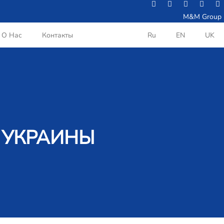
M&M Group
О Нас
Контакты
Ru
EN
UK
З УКРАИНЫ