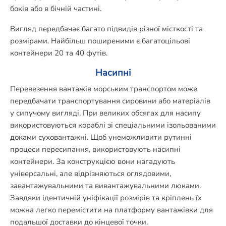
боків або в бічній частині.
Вигляд передбачає багато підвидів різної місткості та
розмірами. Найбільш поширеними є багатоцільові
контейнери 20 та 40 футів.
Насипні
Перевезення вантажів морським транспортом може
передбачати транспортування сировини або матеріалів
у сипучому вигляді. При великих обсягах для насипу
використовуються кораблі зі спеціальними ізольованими
доками суховантажні. Щоб унеможливити рутинні
процеси пересипання, використовують насипні
контейнери. За конструкцією вони нагадують
універсальні, але відрізняються оглядовими,
завантажувальними та вивантажувальними люками.
Завдяки ідентичній уніфікації розмірів та кріплень їх
можна легко перемістити на платформу вантажівки для
подальшої доставки до кінцевої точки.