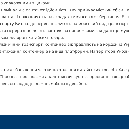
т з упакованими ящиками.
а номінальна вантажопідйомність, яку приймає місткий об’єм, 
 вантажі накопичують на складах тимчасового зберігання. Як
 порту Китаю, де перевантажують на морський вид транспорту
ь та перерозподіляють вантажі за напрямками, які далі пряму
кам недорогі китайські товари.
лізничний транспорт, контейнер відправляють на кордон із Ук
антаження контейнерів на інші платформи. На території Україн
ається збільшення частки постачання китайських товарів. Але 
021 році за прогнозами аналітиків очікується зростання товаро
ки, світлодіодні лампи, мобільні девайси.