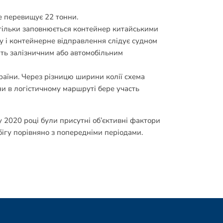
не перевищує 22 тонни.
 тільки заповнюється контейнер китайськими
 і контейнерне відправлення слідує судном
ють залізничним або автомобільним
раїни. Через різницю ширини колії схема
и в логістичному маршруті бере участь
у 2020 році були присутні об’єктивні фактори
обігу порівняно з попередніми періодами.