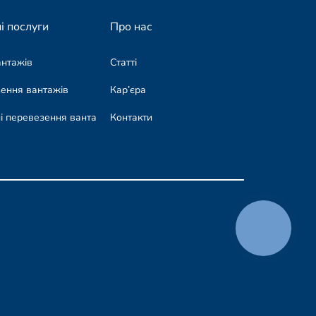
і послуги
Про нас
антажів
Статті
зення вантажів
Кар’єра
і перевезення вантажів
Контакти
КНОПКА
СВЯЗИ