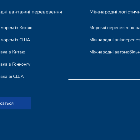
дні вантажні перевезення
Міжнародні логістичн
 морем із Китаю
Морські перевезення в
 морем із США
Міжнародні авіапереве
авка з Китаю
Міжнародні автомобільн
вка з Гонконгу
авка зі США