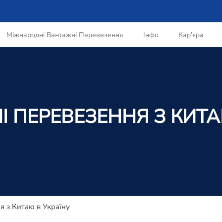
Міжнародні Вантажні Перевезення
Інфо
Кар’єра
 ПЕРЕВЕЗЕННЯ З КИТА
я з Китаю в Україну