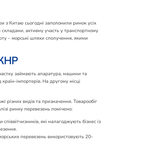
ри з Китаю сьогодні заполонили ринок усіх
и складами, активну участь у транспортному
рту – морські шляхи сполучення, якими
 КНР
 частку займають апаратура, машини та
д країн-імпортерів. На другому місці
жі різних видів та призначення. Товарообіг
лізі ринку перевезень помічено:
співвітчизників, які налагоджують бізнес із
везення.
 морських перевезень використовують 20-