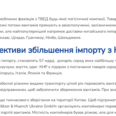
блених фахівців з ТВЕД будь-якої логістичної компанії. Това
ичезні потоки вантажів прямують в авіасполученні, залізничним
ни, але найпопулярніший напрямок доставки китайського імпо
нхаю, Ціндао, Гуанчжоу, Нінбо, Шеньдженя.
ективи збільшення імпорту з
 імпорту, становлять 57 мдрд . доларів, серед яких найбільшу
каучуки, взуття, одяг. КНР є лідером з постачання товарів сере
орусь, Італія, Японія та Франція.
ебесної різними видами транспорту цілий рік перевозять ванта
и відправникам, щоб забезпечити збереження вантажів. При ана
и тимчасового зберігання на території Китаю. Щоб підтримати 
Militzer & Muench Ukraine GmbH» організують контейнерні пере
партій вантажів. Місткість контейнерів буває різною, але для