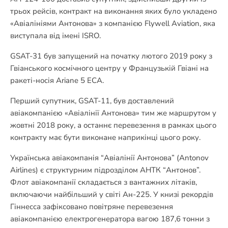
трьох рейсів, контракт на виконання яких було укладено
«Авіалініями Антонова» з компанією Flywell Aviation, яка
виступала від імені ISRO.
GSAT-31 був запущений на початку лютого 2019 року з
Гвіанського космічного центру у Французькій Гвіані на
ракеті-носія Ariane 5 ECA.
Перший супутник, GSAT-11, був доставлений
авіакомпанією «Авіалінії Антонова» тим же маршрутом у
жовтні 2018 року, а останнє перевезення в рамках цього
контракту має бути виконане наприкінці цього року.
Українська авіакомпанія “Авіалінії Антонова” (Antonov
Airlines) є структурним підрозділом АНТК “Антонов”.
Флот авіакомпанії складається з вантажних літаків,
включаючи найбільший у світі Ан-225. У книзі рекордів
Гіннесса зафіксовано повітряне перевезення
авіакомпанією електрогенератора вагою 187,6 тонни з