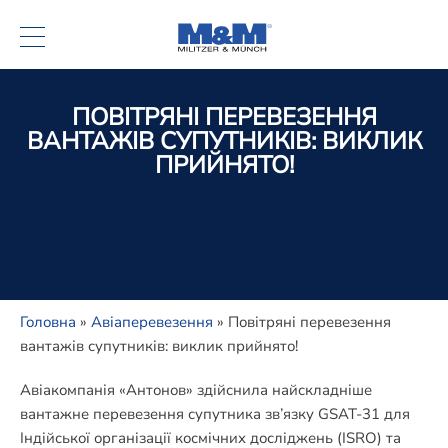
ПОВІТРЯНІ ПЕРЕВЕЗЕННЯ
ВАНТАЖІВ СУПУТНИКІВ: ВИКЛИК
ПРИЙНЯТО!
Головна
»
Авіаперевезення
»
Повітряні перевезення
вантажів супутників: виклик прийнято!
Авіакомпанія «Антонов» здійснила найскладніше
вантажне перевезення супутника зв’язку GSAT-31 для
Індійської організації космічних досліджень (ISRO) та