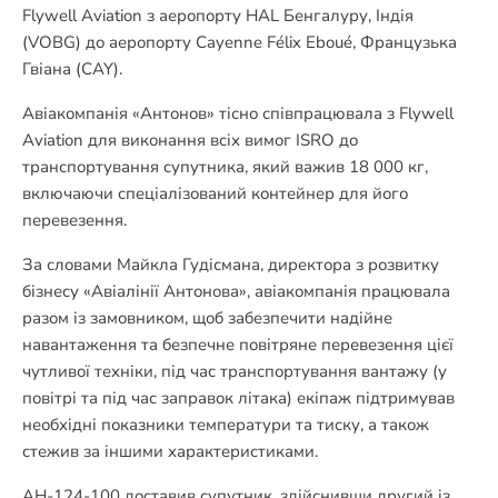
Flywell Aviation з аеропорту HAL Бенгалуру, Індія
(VOBG) до аеропорту Cayenne Félix Eboué, Французька
Гвіана (CAY).
Авіакомпанія «Антонов» тісно співпрацювала з Flywell
Aviation для виконання всіх вимог ISRO до
транспортування супутника, який важив 18 000 кг,
включаючи спеціалізований контейнер для його
перевезення.
За словами Майкла Гудісмана, директора з розвитку
бізнесу «Авіалінії Антонова», авіакомпанія працювала
разом із замовником, щоб забезпечити надійне
навантаження та безпечне повітряне перевезення цієї
чутливої техніки, під час транспортування вантажу (у
повітрі та під час заправок літака) екіпаж підтримував
необхідні показники температури та тиску, а також
стежив за іншими характеристиками.
АН-124-100 доставив супутник, здійснивши другий із