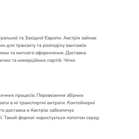
альної та Західної Європи. Австрія займає
м для транзиту та розподілу вантажів.
зпеки та митного оформлення. Доставка
ючих та комерційних партій. Чітко
ичних процесів. Перевезення збірних
ати в ні транспортні витрати. Контейнерні
го-доставка в Австрію забезпечує
ї. Такий формат користується попитом серед