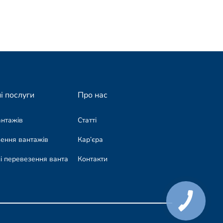
і послуги
Про нас
антажів
Статті
зення вантажів
Кар’єра
і перевезення вантажів
Контакти