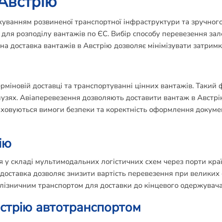
 Австрію
ахуванням розвиненої транспортної інфраструктури та зручног
 для розподілу вантажів по ЄС. Вибір способу перевезення за
на доставка вантажів в Австрію дозволяє мінімізувати затримки
ерміновій доставці та транспортуванні цінних вантажів. Такий
узях. Авіаперевезення дозволяють доставити вантаж в Австрі
раховуються вимоги безпеки та коректність оформлення докуме
ію
я у складі мультимодальних логістичних схем через порти кра
доставка дозволяє знизити вартість перевезення при великих 
лізничним транспортом для доставки до кінцевого одержувача
стрію автотранспортом