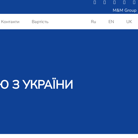
M&M Group
Контакти
Вартість
Ru
EN
UK
Ю З УКРАЇНИ