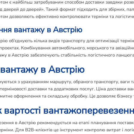
ом є найбільш затребуваним способом доставки завдяки розви
ід дверей до дверей». Такий формат підходить для збірних, па
том дозволяють ефективно контролювати терміни та логістичн
ння вантажу в Австрію
ю об’єднують кілька видів транспорту для оптимізації термінів
роектах. Комбінування автомобільного, морського та авіаційн
жу в Австрію забезпечують стабільність логістичного ланцюга
 вантажу в Австрію
уються з урахуванням маршруту, обраного транспорту, ваги та
ерміновості доставки та додаткових послуг. Ціна доставки ва
митне оформлення та складську обробку. Це дозволяє бізнесу 
 вартості вантажоперевезенн
зення в Австрію рекомендується на етапі планування поставк
рміни. Для B2B-клієнтів це інструмент контролю витрат і логі