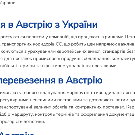
України
 в Австрію з України
ористуються попитом у компаній, що працюють з ринками Центр
 транспортних коридорів ЄС, що робить цей напрямок важливи
иконуються з урахуванням європейських вимог, стандартів бе
я для поставок промислової продукції, обладнання, комплекту
табільні терміни та ефективне управління поставками.
еревезення в Австрію
магають точного планування маршрутів та координації логіст
з регулярними невеликими поставками та дозволяють оптимізув
анспортуванні великих обсягів та контрактних поставках. Кар
дбір маршруту, контроль термінів та оформлення документаці
прозорість логістики.