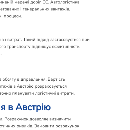
неній мережі доріг ЄС. Автологістика
летованих і генеральних вантажів.
і процеси.
 і витрат. Такий підхід застосовується при
ого транспорту підвищує ефективність
.
 обсягу відправлення. Вартість
нтажів в Австрію розраховується
точно планувати логістичні витрати.
я в Австрію
и. Розрахунок дозволяє визначити
стичних ризиків. Замовити розрахунок