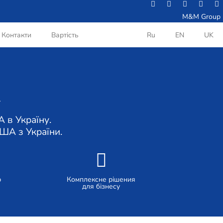
M&M Group
Контакти
Вартість
Ru
EN
UK
зі США в Україну.
ША з України.
р
Комплексне рішения
для бізнесу