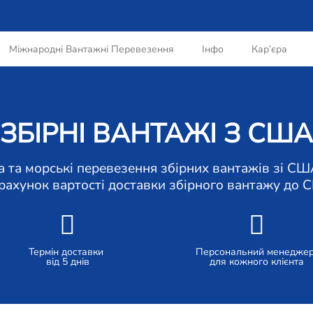
Міжнародні Вантажні Перевезення
Інфо
Кар’єра
ЗБІРНІ ВАНТАЖІ З США
Швидкі авіа та морські перевезення збірних вантажів 
ахунок вартості доставки збірного вантажу до С
Термін доставки
Персональний менедже
від 5 днів
для кожного клієнта