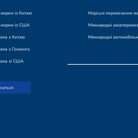
 морем із Китаю
Морські перевезення в
 морем із США
Міжнародні авіапереве
авка з Китаю
Міжнародні автомобільн
вка з Гонконгу
авка зі США