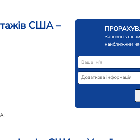
нтажів США –
ПРОРАХУВА
Заповніть форм
найближчим ча
А: