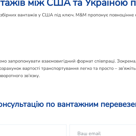
нтажів між США та Україною п
 збірних вантажів у США під ключ. М&М пропонує повноцінне 
емо запропонувати взаємовигідний формат співпраці. Зокрема
озрахунок вартості транспортування легко та просто – зв’яжіть
воротного зв’язку.
онсультацію по вантажним перевез