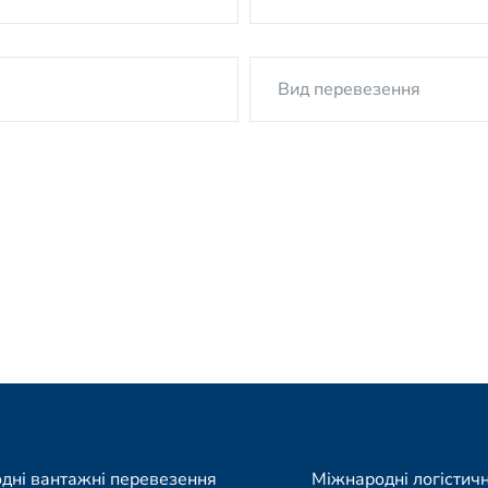
дні вантажні перевезення
Міжнародні логістичн