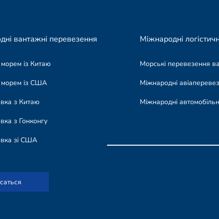
дні вантажні перевезення
Міжнародні логістичн
 морем із Китаю
Морські перевезення в
 морем із США
Міжнародні авіапереве
авка з Китаю
Міжнародні автомобільн
вка з Гонконгу
авка зі США