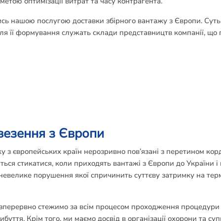
метою оптимізації витрат та часу контрагента.
сь нашою послугою доставки збірного вантажу з Європи. Суть 
м для її формування служать склади представництв компанії, що 
везення з Європи
у з європейських країн нерозривно пов’язані з перетином корд
ься стикатися, коли приходять вантажі з Європи до України і
невелике порушення якої спричинить суттєву затримку на терм
зперервно стежимо за всім процесом проходження процедури
буття. Крім того, ми маємо досвід в організації охорони та су