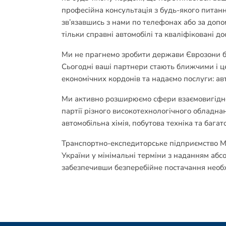
професійна консультація з будь-якого питанн
зв’язавшись з нами по телефонах або за доп
тільки справні автомобілі та кваліфіковані дос
Ми не прагнемо зробити держави Єврозони бл
Сьогодні ваші партнери стають ближчими і ц
економічних кордонів та надаємо послуги: ав
Ми активно розширюємо сфери взаємовигідного
партії різного високотехнологічного обладнанн
автомобільна хімія, побутова техніка та баг
Транспортно-експедиторське підприємство Mil
України у мінімальні терміни з наданням абс
забезпечивши безперебійне постачання необхі