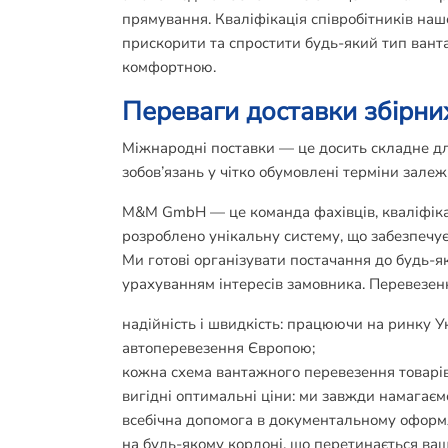
прямування. Кваліфікація співробітників наш
прискорити та спростити будь-який тип ван
комфортною.
Переваги доставки збірни
Міжнародні поставки — це досить складне для
зобов’язань у чітко обумовлені терміни залежи
M&M GmbH — це команда фахівців, кваліфікаці
розроблено унікальну систему, що забезпечує
Ми готові організувати постачання до будь-
урахуванням інтересів замовника. Перевезенн
надійність і швидкість: працюючи на ринку 
автоперевезення Європою;
кожна схема вантажного перевезення товарів
вигідні оптимальні ціни: ми завжди намагає
всебічна допомога в документальному оформл
на будь-якому кордоні, що перетинається ва