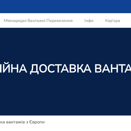
Міжнародні Вантажні Перевезення
Інфо
Кар’єра
ІЙНА ДОСТАВКА ВАНТА
ка вантажів з Європи