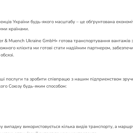
ємців України будь-якого масштабу – це обґрунтована економ
ими країнами.
zer & Muench Ukraine GmbH» готова транспортування вантажів з
кожного клієнта ми готові стати надійним партнером, забезпе
обсязі.
іші послуги та зробити співпрацю з нашим підприємством зру
ого Союзу будь-яким способом:
 випадку використовується кілька видів транспорту, а маршр