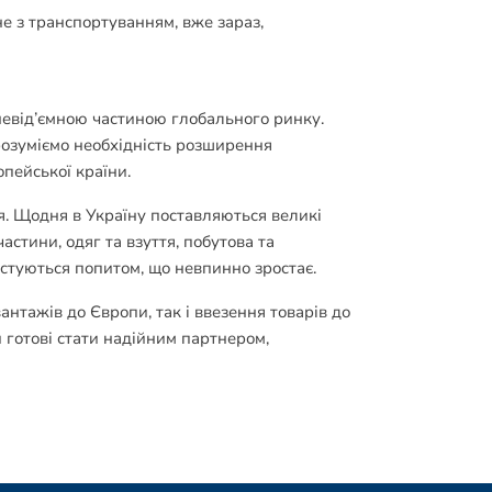
не з транспортуванням, вже зараз,
невід’ємною частиною глобального ринку.
розуміємо необхідність розширення
пейської країни.
я. Щодня в Україну поставляються великі
частини, одяг та взуття, побутова та
истуються попитом, що невпинно зростає.
нтажів до Європи, так і ввезення товарів до
 готові стати надійним партнером,