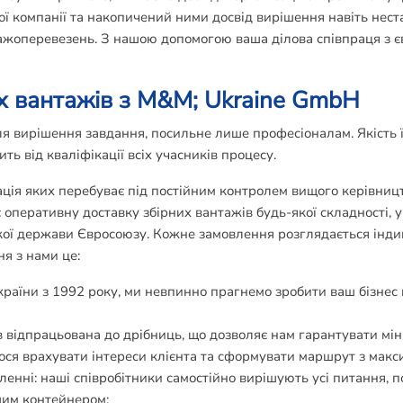
ої компанії та накопичений ними досвід вирішення навіть нес
тажоперевезень. З нашою допомогою ваша ділова співпраця з
х вантажів з M&M; Ukraine GmbH
 вирішення завдання, посильне лише професіоналам. Якість їх
ть від кваліфікації всіх учасників процесу.
я яких перебуває під постійним контролем вищого керівництва
 оперативну доставку збірних вантажів будь-якої складності, у
якої держави Євросоюзу. Кожне замовлення розглядається інди
я з нами це:
України з 1992 року, ми невпинно прагнемо зробити ваш бізн
 відпрацьована до дрібниць, що дозволяє нам гарантувати мін
мося врахувати інтереси клієнта та сформувати маршрут з мак
енні: наші співробітники самостійно вирішують усі питання, 
шим контейнером;