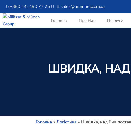
(+380 44) 490 77 25
sales@mumnet.com.ua
Головна
Про Нас
Послуги
ШВИДКА, НАД
Головна
»
Логістика
»
Швидка, надійна достав