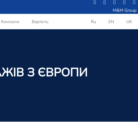
M&M Group
Контакти
Вартість
Ru
EN
UK
ЖІВ З ЄВРОПИ