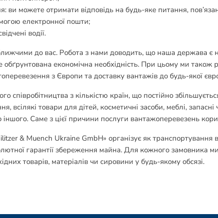
я: ви можете отримати відповідь на будь-яке питання, пов’яза
омогою електронної пошти;
відчені водії.
ижчими до вас. Робота з нами доводить, що наша держава є 
е обґрунтована економічна необхідність. При цьому ми також 
топеревезення з Європи та доставку вантажів до будь-якої євро
 співробітництва з кількістю країн, що постійно збільшуєтьс
я, всілякі товари для дітей, косметичні засоби, меблі, запасні 
ато іншого. Саме з цієї причини послуги вантажоперевезень кор
itzer & Muench Ukraine GmbH» організує як транспортування ва
олютної гарантії збереження майна. Для кожного замовника ми
дних товарів, матеріалів чи сировини у будь-якому обсязі.