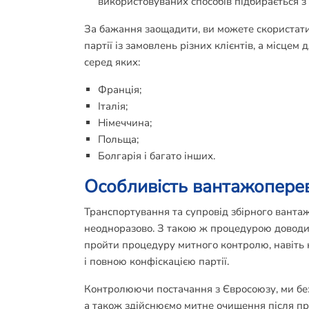
використовуваних способів підбирається з 
За бажання заощадити, ви можете скористати
партії із замовлень різних клієнтів, а місце
серед яких:
Франція;
Італія;
Німеччина;
Польща;
Болгарія і багато інших.
Особливість вантажопере
Транспортування та супровід збірного вантаж
неодноразово. З такою ж процедурою доводит
пройти процедуру митного контролю, навіть 
і повною конфіскацією партії.
Контролюючи постачання з Євросоюзу, ми бе
а також здійснюємо митне очищення після при