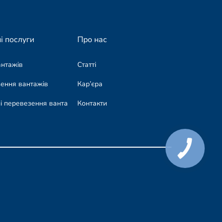
і послуги
Про нас
антажів
Статті
зення вантажів
Кар’єра
і перевезення вантажів
Контакти