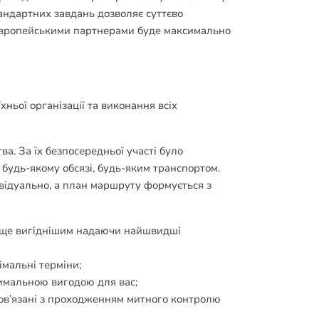
тандартних завдань дозволяє суттєво
 європейськими партнерами буде максимально
ньої організації та виконання всіх
. За їх безпосередньої участі було
 будь-якому обсязі, будь-яким транспортом.
відуально, а план маршруту формується з
ес ще вигіднішим надаючи найшвидші
імальні терміни;
симальною вигодою для вас;
пов’язані з проходженням митного контролю