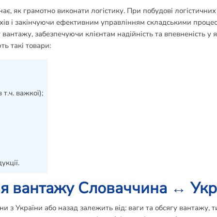
є, як грамотно виконати логістику. При побудові логістичних
хів і закінчуючи ефективним управлінням складськими процес
 вантажу, забезпечуючи клієнтам надійність та впевненість у я
ь такі товари:
т.ч. важкої);
укції.
ня вантажу Словаччина ↔ Укр
 з України або назад залежить від: ваги та обсягу вантажу, ти