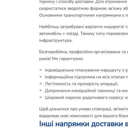
терміну і способу доставки. Для отримання
скористатися зворотною формою зв’язку а
Основними транспортними напрямками є пос
Найбільш затребувані варіанти недорогої 
автомобіль + поїзд). Такому типу перевезе
інфраструктура.
Безперебійна, професійно організована та 
років! Ми гарантуємо:
Індивідуальне планування маршруту з у
Інформаційна підтримка на всіх етапах 
Легітимність та прозорість операції;
Дотримання комерційної таємниці та кон
Широкий перелік додаткового сервісу: е
Щоб дізнатися про умови співпраці, зв’яж
відкриває нові можливості для вашого бізне
Інші напрямки доставки 