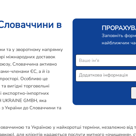
 Словаччини в
ПРОРАХУВА
Заповніть форм
найближчим ча
ни та у зворотному напрямку
орі міжнародних доставок
союзу, Словаччина активно
ами-членами ЄС, а й із
просторі. Особливо це
 та вигідні торговельні
і експортно-імпортних
H UKRAINE GMBH, яка
 з України до Словаччини та
оваччиною та Україною у найкоротші терміни, незалежно від т
вкою), для клієнтів надаються послуги митного «очищення», с