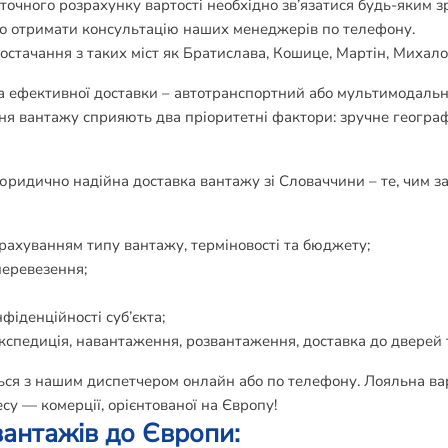
 точного розрахунку вартості необхідно зв’язатися будь-яким 
бо отримати консультацію наших менеджерів по телефону.
тачання з таких міст як Братислава, Кошице, Мартін, Михалов
та ефективної доставки – автотранспортний або мультимодальн
ння вантажу сприяють два пріоритетні фактори: зручне геогра
юридично надійна доставка вантажу зі Словаччини – те, чим з
рахуванням типу вантажу, терміновості та бюджету;
перевезення;
фіденційності суб’єкта;
кспедиція, навантаження, розвантаження, доставка до дверей
іться з нашим диспетчером онлайн або по телефону. Лояльна в
су — комерції, орієнтованої на Європу!
вантажів до Європи: