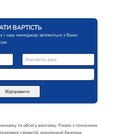
ТИ ВАРТІСТЬ
у і наш менеджер зв'яжеться з Вами
сом
оннажу та обсягу вантажу. Разом з технічним
трахових гарантій, юридичної безпеки