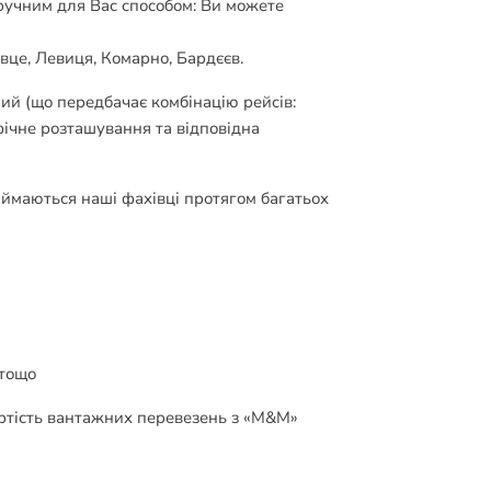
зручним для Вас способом: Ви можете
це, Левиця, Комарно, Бардєєв.
ий (що передбачає комбінацію рейсів:
фічне розташування та відповідна
аймаються наші фахівці протягом багатьох
 тощо
артість вантажних перевезень з «М&М»