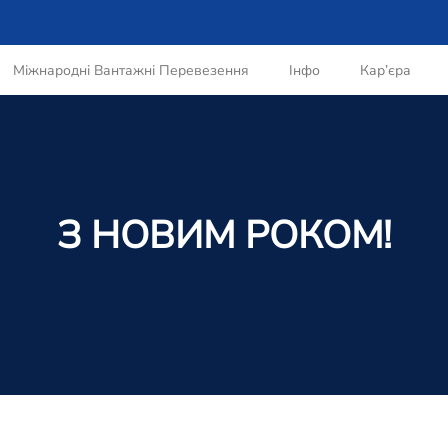
Міжнародні Вантажні Перевезення
Інфо
Кар’єра
З НОВИМ РОКОМ!