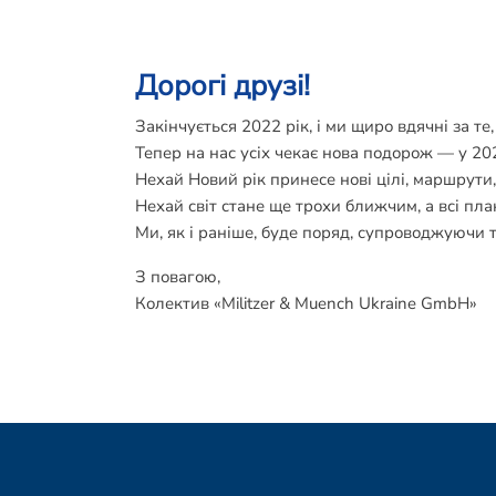
Дорогі друзі!
Закінчується 2022 рік, і ми щиро вдячні за те
Тепер на нас усіх чекає нова подорож — у 202
Нехай Новий рік принесе нові цілі, маршрути
Нехай світ стане ще трохи ближчим, а всі пл
Ми, як і раніше, буде поряд, супроводжуючи та
З повагою,
Колектив «Militzer & Muench Ukraine GmbH»