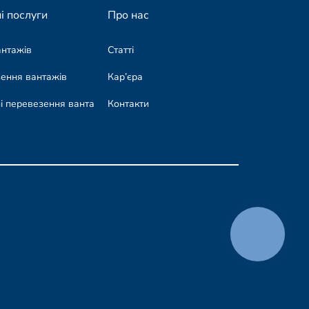
і послуги
Про нас
антажів
Статті
зення вантажів
Кар’єра
і перевезення вантажів
Контакти
КНОПКА
СВЯЗИ