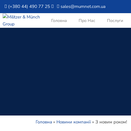
(+380 44) 490 77 25
sales@mumnet.com.ua
Головна
Про Нас
Послуги
Головна
»
Новини компанії
»
З новим роком!