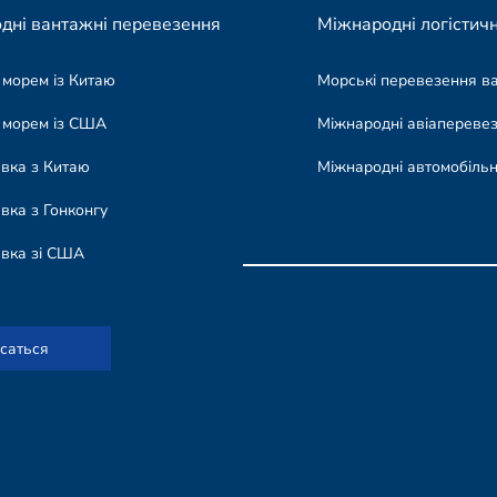
дні вантажні перевезення
Міжнародні логістичн
 морем із Китаю
Морські перевезення в
 морем із США
Міжнародні авіапереве
авка з Китаю
Міжнародні автомобільн
вка з Гонконгу
авка зі США